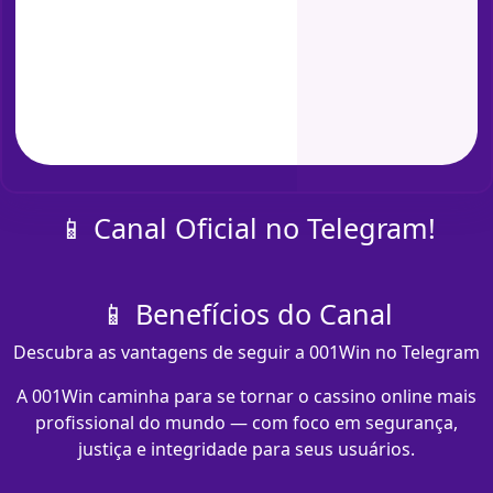
📱 Canal Oficial no Telegram!
📱 Benefícios do Canal
Descubra as vantagens de seguir a 001Win no Telegram
A 001Win caminha para se tornar o cassino online mais
profissional do mundo — com foco em segurança,
justiça e integridade para seus usuários.