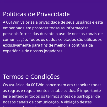
Políticas de Privacidade
A 001Win valoriza a privacidade de seus usuários e está
empenhada em proteger todas as informações
pessoais fornecidas durante o uso de nossos canais de
comunicação. Todos os dados coletados são utilizados
exclusivamente para fins de melhoria contínua da
experiência de nossos jogadores.
Termos e Condições
Os usuários da 001Win concordam em respeitar todas
as regras e regulamentos estabelecidos. É importante
ler e entender todos os termos antes de participar de
nossos canais de comunicação. A violação destes