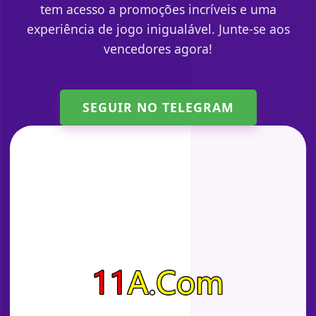
tem acesso a promoções incríveis e uma
experiência de jogo inigualável. Junte-se aos
vencedores agora!
SEGUIR NO TELEGRAM