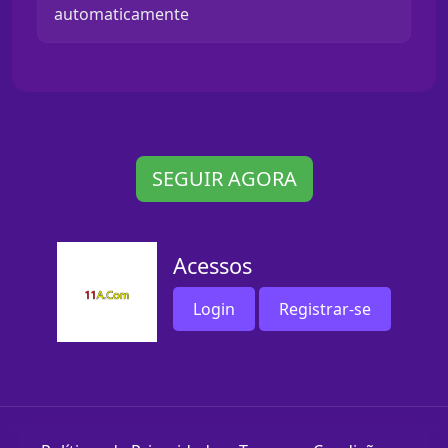
automaticamente
SEGUIR AGORA
Acessos
Login
Registrar-se