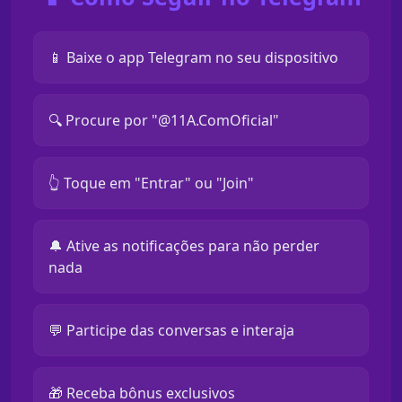
📱 Baixe o app Telegram no seu dispositivo
🔍 Procure por "@11A.ComOficial"
👆 Toque em "Entrar" ou "Join"
🔔 Ative as notificações para não perder
nada
💬 Participe das conversas e interaja
🎁 Receba bônus exclusivos