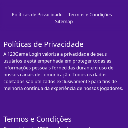
Políticas de Privacidade
Termos e Condições
Sitemap
Políticas de Privacidade
A 123Game Login valoriza a privacidade de seus
usuários e está empenhada em proteger todas as
informações pessoais fornecidas durante o uso de
nossos canais de comunicação. Todos os dados
coletados são utilizados exclusivamente para fins de
melhoria contínua da experiência de nossos jogadores.
Termos e Condições