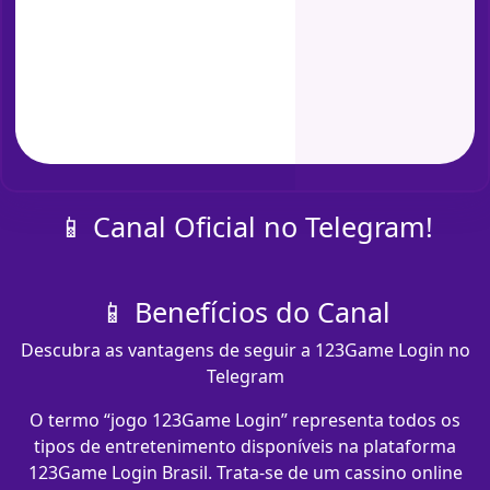
📱 Canal Oficial no Telegram!
📱 Benefícios do Canal
Descubra as vantagens de seguir a 123Game Login no
Telegram
O termo “jogo 123Game Login” representa todos os
tipos de entretenimento disponíveis na plataforma
123Game Login Brasil. Trata-se de um cassino online