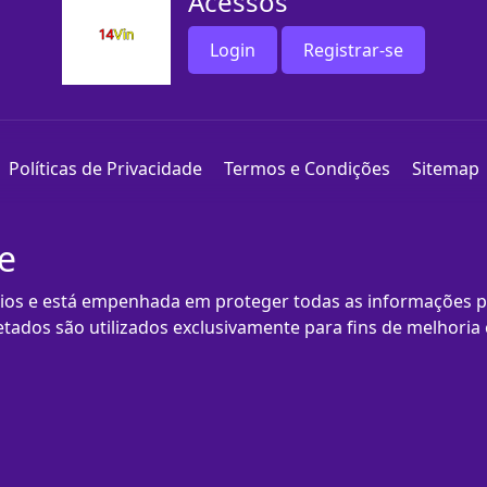
Acessos
Login
Registrar-se
Políticas de Privacidade
Termos e Condições
Sitemap
de
ários e está empenhada em proteger todas as informações 
tados são utilizados exclusivamente para fins de melhoria