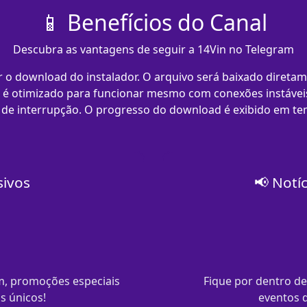
📱 Benefícios do Canal
Descubra as vantagens de seguir a 14Vin no Telegram
r o download do instalador. O arquivo será baixado diret
 é otimizado para funcionar mesmo com conexões instáv
de interrupção. O progresso do download é exibido em te
sivos
📢 Notí
m, promoções especiais
Fique por dentro d
s únicos!
eventos 