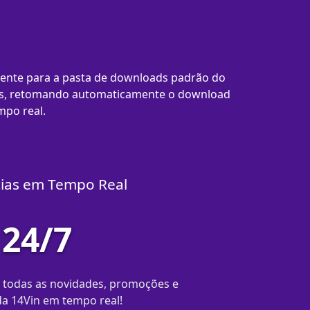
amente para a pasta de downloads padrão do
eis, retomando automaticamente o download
mpo real.
cias em Tempo Real
24/7
e todas as novidades, promoções e
da 14Vin em tempo real!