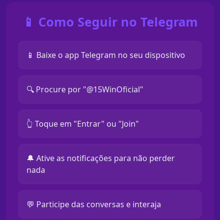
📱 Como Seguir no Telegram
📱 Baixe o app Telegram no seu dispositivo
🔍 Procure por "@15WinOficial"
👆 Toque em "Entrar" ou "Join"
🔔 Ative as notificações para não perder
nada
💬 Participe das conversas e interaja