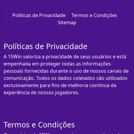
Políticas de Privacidade
Termos e Condições
Sitemap
Políticas de Privacidade
A 15Win valoriza a privacidade de seus usuários e está
empenhada em proteger todas as informações
pessoais fornecidas durante o uso de nossos canais de
comunicação. Todos os dados coletados são utilizados
exclusivamente para fins de melhoria contínua da
experiência de nossos jogadores.
Termos e Condições