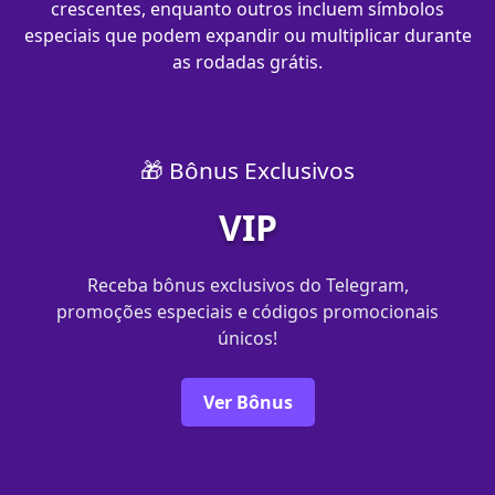
crescentes, enquanto outros incluem símbolos
especiais que podem expandir ou multiplicar durante
as rodadas grátis.
🎁 Bônus Exclusivos
VIP
Receba bônus exclusivos do Telegram,
promoções especiais e códigos promocionais
únicos!
Ver Bônus