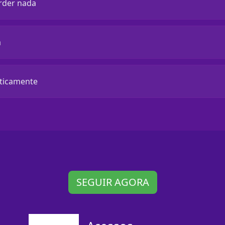
erder nada
a
aticamente
SEGUIR AGORA