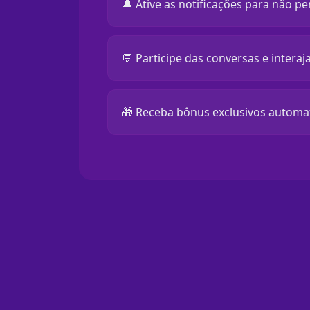
🔔 Ative as notificações para não p
💬 Participe das conversas e interaj
🎁 Receba bônus exclusivos autom