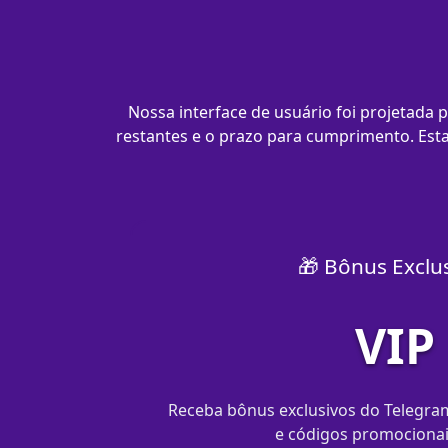
Nossa interface de usuário foi projetada p
restantes e o prazo para cumprimento. Est
🎁 Bônus Exclu
VIP
Receba bônus exclusivos do Telegra
e códigos promocionai