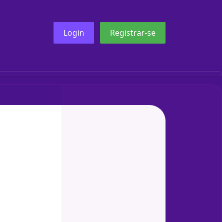
Login
Registrar-se