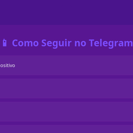
📱 Como Seguir no Telegram
ositivo