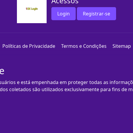
Acessos
Login
Registrar-se
Políticas de Privacidade
Termos e Condições
Sitemap
de
 usuários e está empenhada em proteger todas as informaçõ
os coletados são utilizados exclusivamente para fins de m