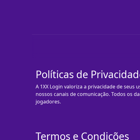
Políticas de Privacida
A 1XX Login valoriza a privacidade de seus
nossos canais de comunicação. Todos os dad
jogadores.
Termos e Condições