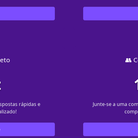
reto
👥 
t
espostas rápidas e
Junte-se a uma com
lizado!
compa
e