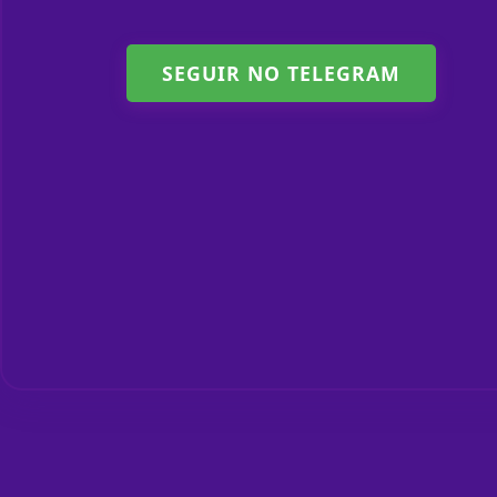
SEGUIR NO TELEGRAM