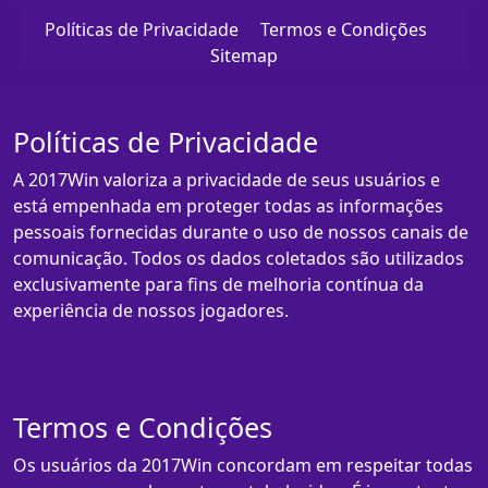
Políticas de Privacidade
Termos e Condições
Sitemap
Políticas de Privacidade
A 2017Win valoriza a privacidade de seus usuários e
está empenhada em proteger todas as informações
pessoais fornecidas durante o uso de nossos canais de
comunicação. Todos os dados coletados são utilizados
exclusivamente para fins de melhoria contínua da
experiência de nossos jogadores.
Termos e Condições
Os usuários da 2017Win concordam em respeitar todas