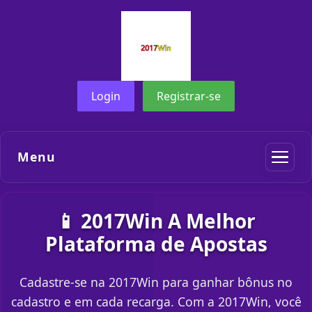
Login
Registrar-se
Menu
📱 2017Win A Melhor
Plataforma de Apostas
Cadastre-se na 2017Win para ganhar bônus no
cadastro e em cada recarga. Com a 2017Win, você