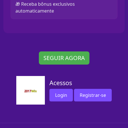
🎁 Receba bônus exclusivos
automaticamente
SEGUIR AGORA
Acessos
Login
Registrar-se