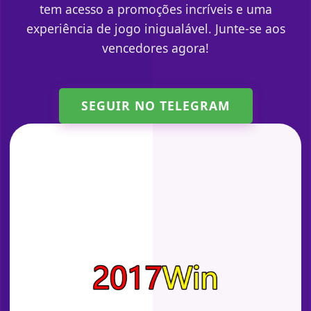
tem acesso a promoções incríveis e uma
experiência de jogo inigualável. Junte-se aos
vencedores agora!
SEGUIR NO TELEGRAM