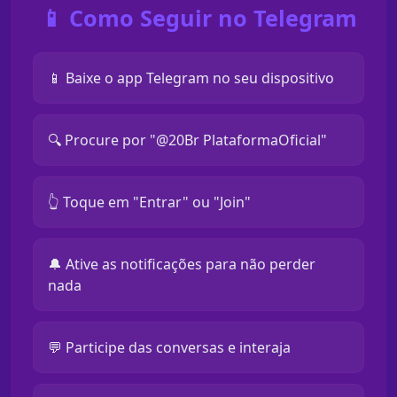
📱 Como Seguir no Telegram
📱 Baixe o app Telegram no seu dispositivo
🔍 Procure por "@20Br PlataformaOficial"
👆 Toque em "Entrar" ou "Join"
🔔 Ative as notificações para não perder
nada
💬 Participe das conversas e interaja