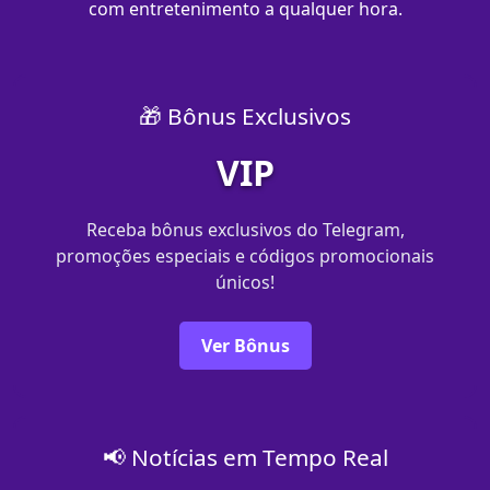
com entretenimento a qualquer hora.
🎁 Bônus Exclusivos
VIP
Receba bônus exclusivos do Telegram,
promoções especiais e códigos promocionais
únicos!
Ver Bônus
📢 Notícias em Tempo Real