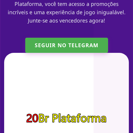
Plataforma, você tem acesso a promoções
incríveis e uma experiência de jogo inigualável.
Junte-se aos vencedores agora!
SEGUIR NO TELEGRAM