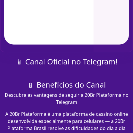
📱 Canal Oficial no Telegram!
📱 Benefícios do Canal
Descubra as vantagens de seguir a 20Br Plataforma no
Telegram
A 20Br Plataforma é uma plataforma de cassino online
desenvolvida especialmente para celulares — a 20Br
Plataforma Brasil resolve as dificuldades do dia a dia