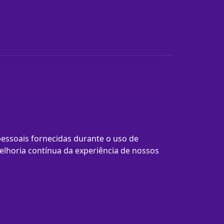
pessoais fornecidas durante o uso de
elhoria contínua da experiência de nossos