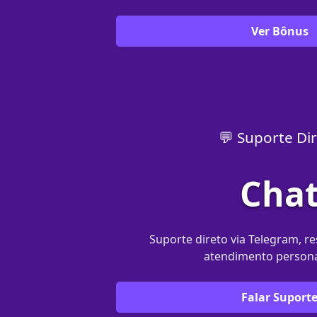
Ver Bônus
💬 Suporte Di
Cha
Suporte direto via Telegram, r
atendimento persona
Falar Suport