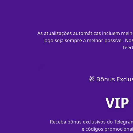
As atualizações automáticas incluem melh
jogo seja sempre a melhor possível. N
feed
🎁 Bônus Exclu
VIP
Receba bônus exclusivos do Telegra
e códigos promocionai