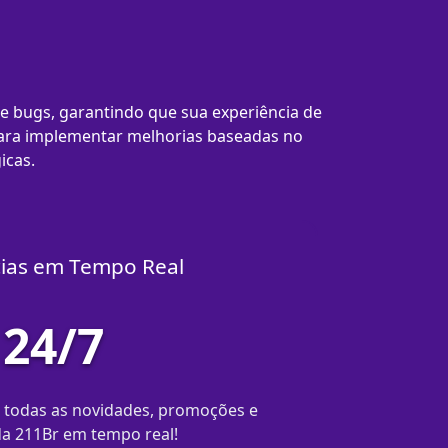
e bugs, garantindo que sua experiência de
para implementar melhorias baseadas no
icas.
cias em Tempo Real
24/7
e todas as novidades, promoções e
da 211Br em tempo real!