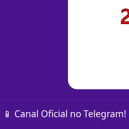
📱 Canal Oficial no Telegram!