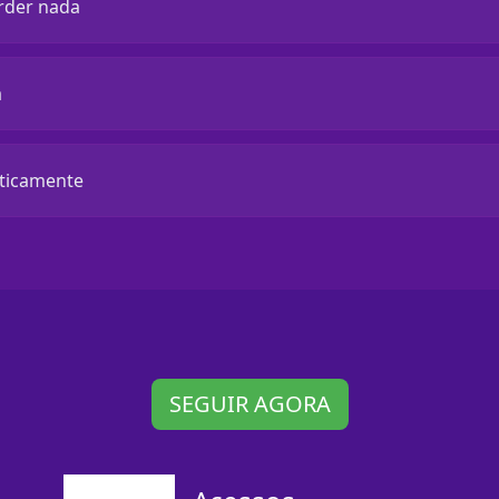
erder nada
a
aticamente
SEGUIR AGORA