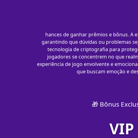
hances de ganhar prêmios e bônus. A ex
garantindo que dúvidas ou problemas se
tecnologia de criptografia para prote
jogadores se concentrem no que realme
experiência de jogo envolvente e emocionan
que buscam emoção e desaf
🎁 Bônus Exclu
VIP