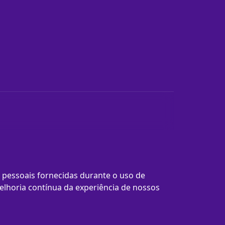
 pessoais fornecidas durante o uso de
elhoria contínua da experiência de nossos