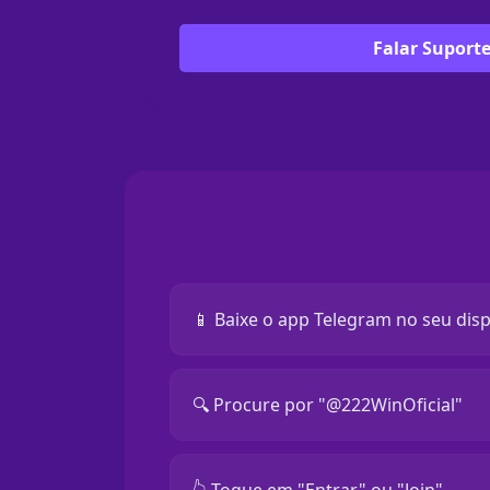
Falar Suport
📱 Baixe o app Telegram no seu disp
🔍 Procure por "@222WinOficial"