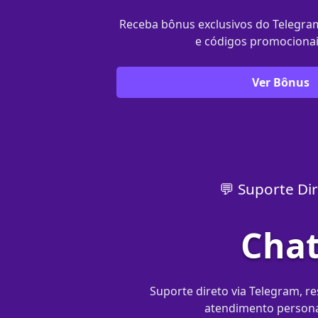
Receba bônus exclusivos do Telegra
e códigos promocionai
Ver Bônus
💬 Suporte Di
Cha
Suporte direto via Telegram, r
atendimento persona