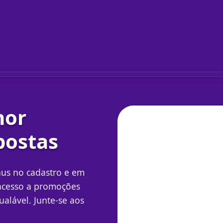
hor
postas
us no cadastro e em
acesso a promoções
ualável. Junte-se aos