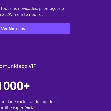
e todas as novidades, promoções e
a 222Win em tempo real!
Ver Notícias
Comunidade VIP
1000+
unidade exclusiva de jogadores e
rtilhe experiências!