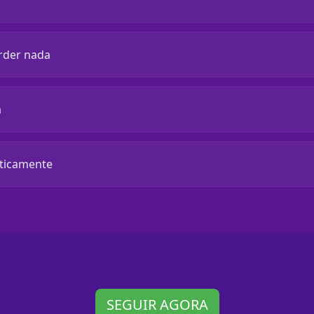
erder nada
a
aticamente
SEGUIR AGORA