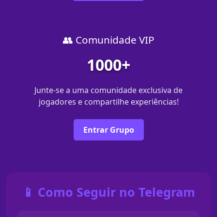
👥 Comunidade VIP
1000+
Junte-se a uma comunidade exclusiva de
jogadores e compartilhe experiências!
Entrar Grupo
📱 Como Seguir no Telegram