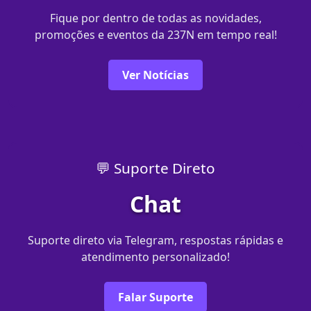
Fique por dentro de todas as novidades,
promoções e eventos da 237N em tempo real!
Ver Notícias
💬 Suporte Direto
Chat
Suporte direto via Telegram, respostas rápidas e
atendimento personalizado!
Falar Suporte