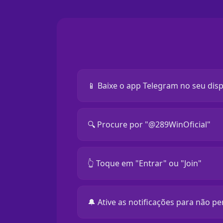
📱 Baixe o app Telegram no seu disp
🔍 Procure por "@289WinOficial"
👆 Toque em "Entrar" ou "Join"
🔔 Ative as notificações para não p