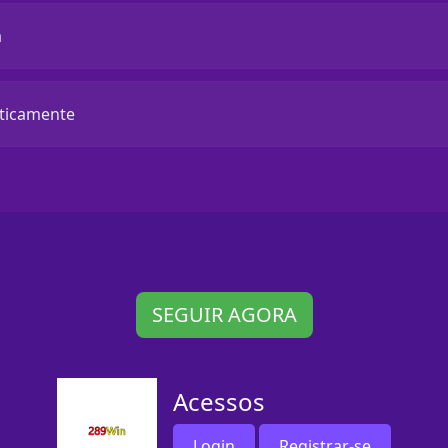
a
aticamente
SEGUIR AGORA
Acessos
Login
Registrar-se