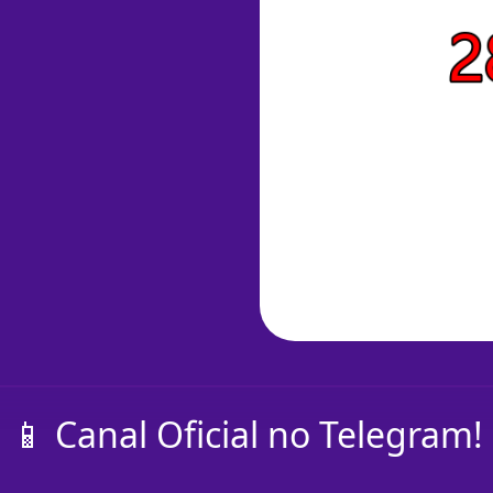
📱 Canal Oficial no Telegram!