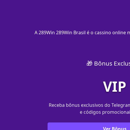
A 289Win 289Win Brasil é o cassino online
🎁 Bônus Exclu
VIP
Receba bônus exclusivos do Telegra
e códigos promocionai
Ver Bônus