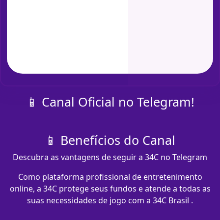
📱 Canal Oficial no Telegram!
📱 Benefícios do Canal
Descubra as vantagens de seguir a 34C no Telegram
Como plataforma profissional de entretenimento
online, a 34C protege seus fundos e atende a todas as
suas necessidades de jogo com a 34C Brasil .