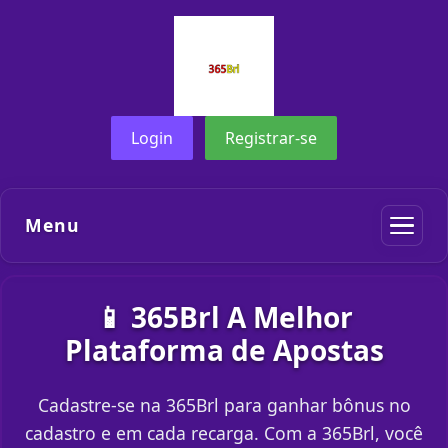
Login
Registrar-se
Menu
📱 365Brl A Melhor
Plataforma de Apostas
Cadastre-se na 365Brl para ganhar bônus no
cadastro e em cada recarga. Com a 365Brl, você