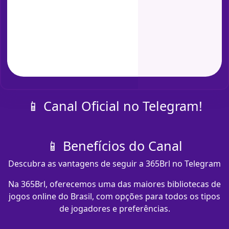
📱 Canal Oficial no Telegram!
📱 Benefícios do Canal
Descubra as vantagens de seguir a 365Brl no Telegram
Na 365Brl, oferecemos uma das maiores bibliotecas de
jogos online do Brasil, com opções para todos os tipos
de jogadores e preferências.