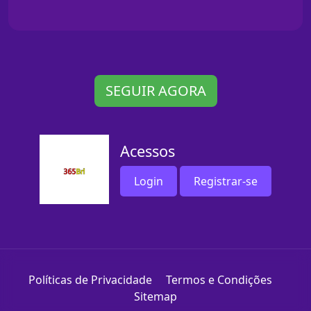
SEGUIR AGORA
Acessos
Login
Registrar-se
Políticas de Privacidade
Termos e Condições
Sitemap