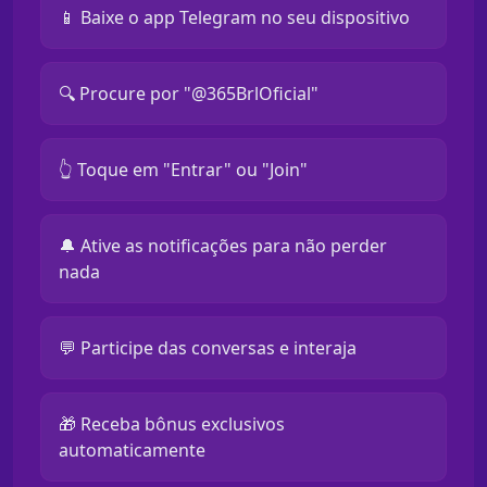
📱 Baixe o app Telegram no seu dispositivo
🔍 Procure por "@365BrlOficial"
👆 Toque em "Entrar" ou "Join"
🔔 Ative as notificações para não perder
nada
💬 Participe das conversas e interaja
🎁 Receba bônus exclusivos
automaticamente