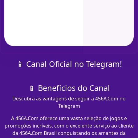
📱 Canal Oficial no Telegram!
📱 Benefícios do Canal
Descubra as vantagens de seguir a 456A.Com no
Telegram
A 456A.Com oferece uma vasta seleção de jogos e
promoções incríveis, com o excelente serviço ao cliente
da 456A.Com Brasil conquistando os amantes da