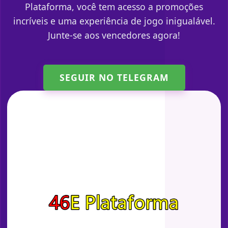
Plataforma, você tem acesso a promoções
incríveis e uma experiência de jogo inigualável.
Junte-se aos vencedores agora!
SEGUIR NO TELEGRAM