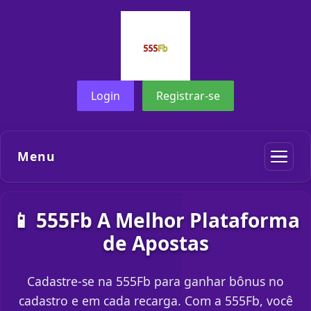
Login
Registrar-se
Menu
📱 555Fb A Melhor Plataforma
de Apostas
Cadastre-se na 555Fb para ganhar bônus no
cadastro e em cada recarga. Com a 555Fb, você