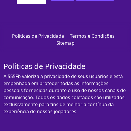
Políticas de Privacidade
Termos e Condições
Sitemap
Políticas de Privacidade
A 555Fb valoriza a privacidade de seus usuários e está
empenhada em proteger todas as informações
pessoais fornecidas durante o uso de nossos canais de
comunicação. Todos os dados coletados são utilizados
exclusivamente para fins de melhoria contínua da
experiência de nossos jogadores.