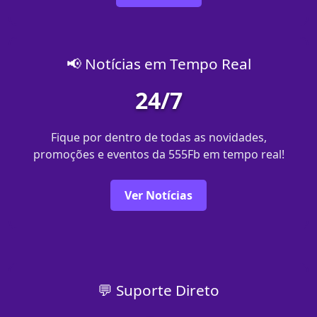
📢 Notícias em Tempo Real
24/7
Fique por dentro de todas as novidades,
promoções e eventos da 555Fb em tempo real!
Ver Notícias
💬 Suporte Direto