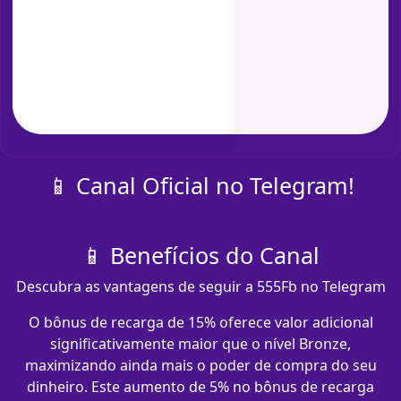
📱 Canal Oficial no Telegram!
📱 Benefícios do Canal
Descubra as vantagens de seguir a 555Fb no Telegram
O bônus de recarga de 15% oferece valor adicional
significativamente maior que o nível Bronze,
maximizando ainda mais o poder de compra do seu
dinheiro. Este aumento de 5% no bônus de recarga