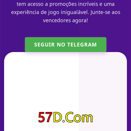
tem acesso a promoções incríveis e uma
experiência de jogo inigualável. Junte-se aos
vencedores agora!
SEGUIR NO TELEGRAM