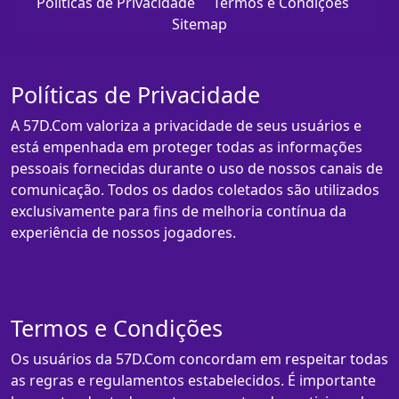
Políticas de Privacidade
Termos e Condições
Sitemap
Políticas de Privacidade
A 57D.Com valoriza a privacidade de seus usuários e
está empenhada em proteger todas as informações
pessoais fornecidas durante o uso de nossos canais de
comunicação. Todos os dados coletados são utilizados
exclusivamente para fins de melhoria contínua da
experiência de nossos jogadores.
Termos e Condições
Os usuários da 57D.Com concordam em respeitar todas
as regras e regulamentos estabelecidos. É importante