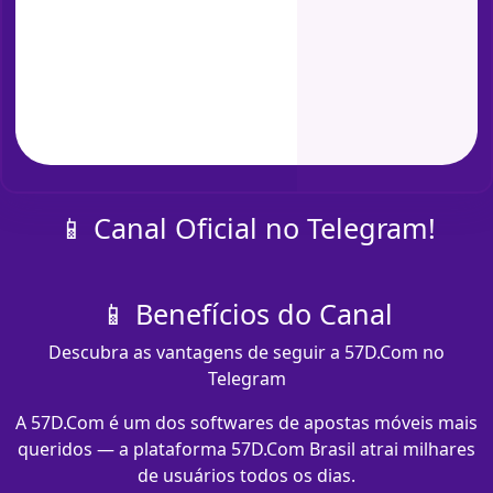
📱 Canal Oficial no Telegram!
📱 Benefícios do Canal
Descubra as vantagens de seguir a 57D.Com no
Telegram
A 57D.Com é um dos softwares de apostas móveis mais
queridos — a plataforma 57D.Com Brasil atrai milhares
de usuários todos os dias.