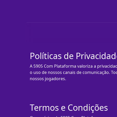
Políticas de Privacida
A 5905 Com Plataforma valoriza a privacid
o uso de nossos canais de comunicação. Tod
nossos jogadores.
Termos e Condições