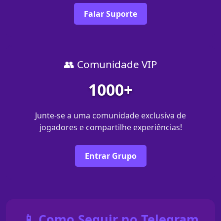
Falar Suporte
👥 Comunidade VIP
1000+
Junte-se a uma comunidade exclusiva de
jogadores e compartilhe experiências!
Entrar Grupo
📱 Como Seguir no Telegram