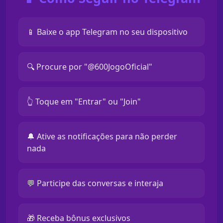
📱 Baixe o app Telegram no seu dispositivo
🔍 Procure por "@600JogoOficial"
👆 Toque em "Entrar" ou "Join"
🔔 Ative as notificações para não perder
nada
💬 Participe das conversas e interaja
🎁 Receba bônus exclusivos