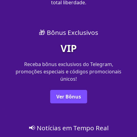
total liberdade.
🎁 Bônus Exclusivos
VIP
Receba bônus exclusivos do Telegram,
promoções especiais e códigos promocionais
únicos!
Ver Bônus
📢 Notícias em Tempo Real