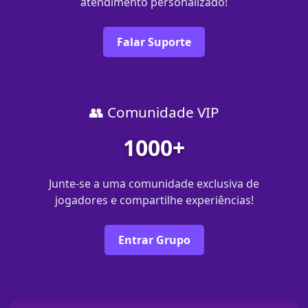
atendimento personalizado!
Falar Suporte
👥 Comunidade VIP
1000+
Junte-se a uma comunidade exclusiva de
jogadores e compartilhe experiências!
Entrar Grupo