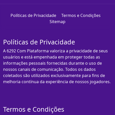
Políticas de Privacidade
Termos e Condições
Sitemap
Políticas de Privacidade
A 6292 Com Plataforma valoriza a privacidade de seus
usuários e está empenhada em proteger todas as
informações pessoais fornecidas durante o uso de
nossos canais de comunicação. Todos os dados
coletados são utilizados exclusivamente para fins de
melhoria contínua da experiência de nossos jogadores.
Termos e Condições