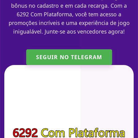
bônus no cadastro e em cada recarga. Com a
6292 Com Plataforma, você tem acesso a
promoções incríveis e uma experiência de jogo
inigualável. Junte-se aos vencedores agora!
SEGUIR NO TELEGRAM