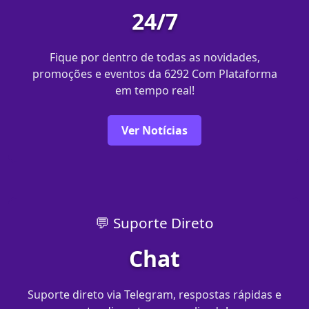
24/7
Fique por dentro de todas as novidades,
promoções e eventos da 6292 Com Plataforma
em tempo real!
Ver Notícias
💬 Suporte Direto
Chat
Suporte direto via Telegram, respostas rápidas e