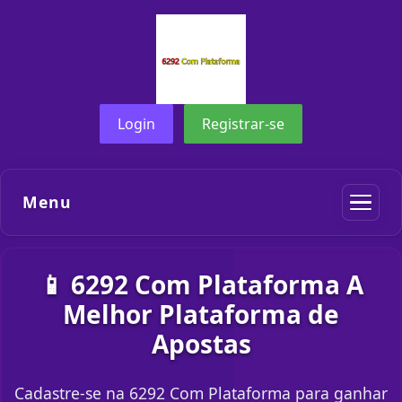
Login
Registrar-se
Menu
📱 6292 Com Plataforma A
Melhor Plataforma de
Apostas
Cadastre-se na 6292 Com Plataforma para ganhar