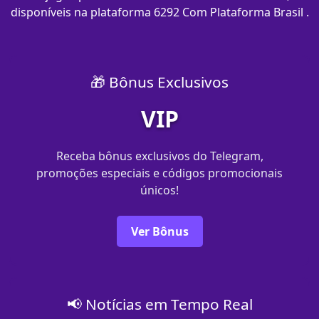
disponíveis na plataforma 6292 Com Plataforma Brasil .
🎁 Bônus Exclusivos
VIP
Receba bônus exclusivos do Telegram,
promoções especiais e códigos promocionais
únicos!
Ver Bônus
📢 Notícias em Tempo Real