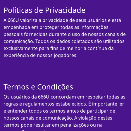
Políticas de Privacidade
A 666U valoriza a privacidade de seus usuários e está
empenhada em proteger todas as informações
pessoais fornecidas durante o uso de nossos canais de
comunicação. Todos os dados coletados são utilizados
exclusivamente para fins de melhoria contínua da
experiência de nossos jogadores.
Termos e Condições
Os usuários da 666U concordam em respeitar todas as
regras e regulamentos estabelecidos. É importante ler
e entender todos os termos antes de participar de
nossos canais de comunicação. A violação destes
termos pode resultar em penalizações ou na