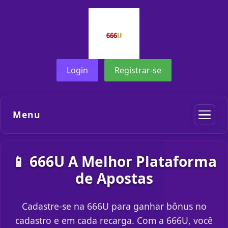
Login
Registrar-se
Menu
📱 666U A Melhor Plataforma
de Apostas
Cadastre-se na 666U para ganhar bônus no
cadastro e em cada recarga. Com a 666U, você