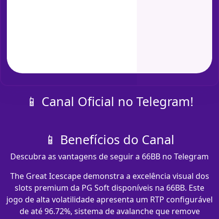
📱 Canal Oficial no Telegram!
📱 Benefícios do Canal
Descubra as vantagens de seguir a 66BB no Telegram
The Great Icescape demonstra a excelência visual dos
slots premium da PG Soft disponíveis na 66BB. Este
jogo de alta volatilidade apresenta um RTP configurável
de até 96.72%, sistema de avalanche que remove