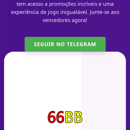
tem acesso a promoções incríveis e uma
experiência de jogo inigualável. Junte-se aos
vencedores agora!
SEGUIR NO TELEGRAM