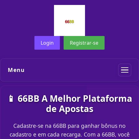
Login
Registrar-se
Menu
📱 66BB A Melhor Plataforma
de Apostas
Cadastre-se na 66BB para ganhar bônus no
cadastro e em cada recarga. Com a 66BB, você