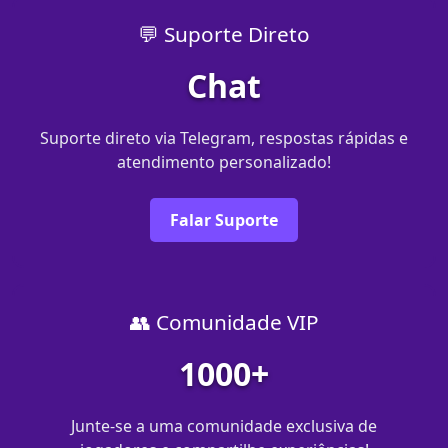
💬 Suporte Direto
Chat
Suporte direto via Telegram, respostas rápidas e
atendimento personalizado!
Falar Suporte
👥 Comunidade VIP
1000+
Junte-se a uma comunidade exclusiva de