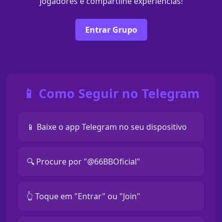
jogadores e compartilhe experiências!
Entrar Grupo
📱 Como Seguir no Telegram
📱 Baixe o app Telegram no seu dispositivo
🔍 Procure por "@66BBOficial"
👆 Toque em "Entrar" ou "Join"