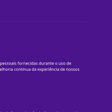
 pessoais fornecidas durante o uso de
elhoria contínua da experiência de nossos