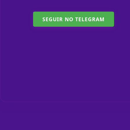
SEGUIR NO TELEGRAM