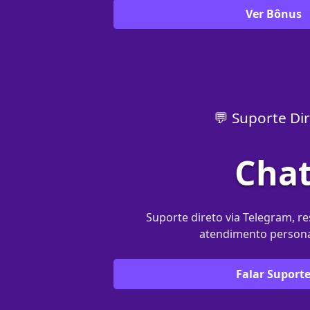
Ver Bônus
💬 Suporte Di
Cha
Suporte direto via Telegram, r
atendimento persona
Falar Suport