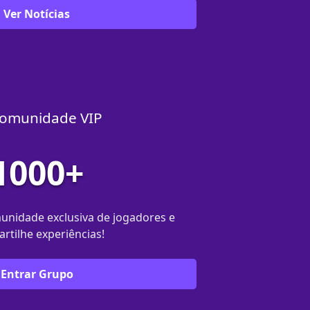
Ver Notícias
Comunidade VIP
1000+
unidade exclusiva de jogadores e
rtilhe experiências!
Entrar Grupo