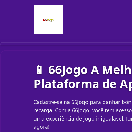
📱 66Jogo A Melh
Plataforma de A
Cadastre-se na 66Jogo para ganhar bôn
recarga. Com a 66Jogo, você tem acesso
uma experiência de jogo inigualável. J
agora!