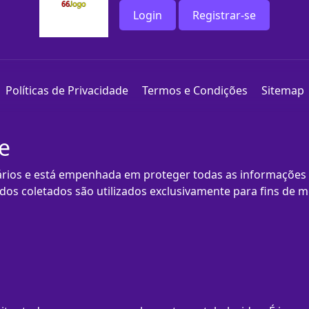
Login
Registrar-se
Políticas de Privacidade
Termos e Condições
Sitemap
de
uários e está empenhada em proteger todas as informações
os coletados são utilizados exclusivamente para fins de m