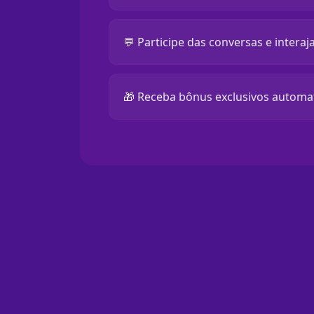
💬 Participe das conversas e interaj
🎁 Receba bônus exclusivos autom