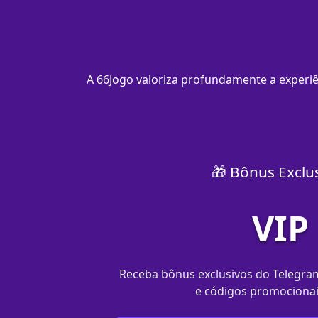
A 66Jogo valoriza profundamente a experiê
🎁 Bônus Exclu
VIP
Receba bônus exclusivos do Telegra
e códigos promocionai