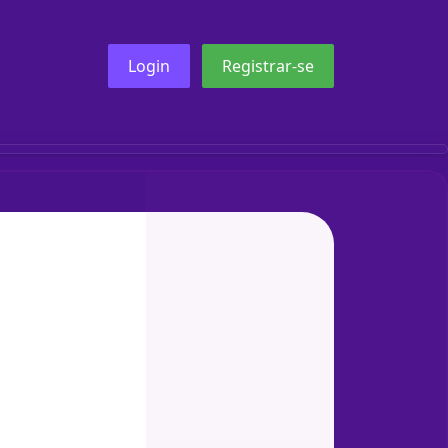
Login
Registrar-se