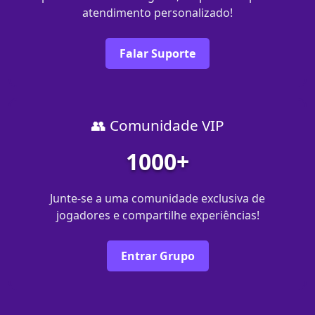
atendimento personalizado!
Falar Suporte
👥 Comunidade VIP
1000+
Junte-se a uma comunidade exclusiva de
jogadores e compartilhe experiências!
Entrar Grupo