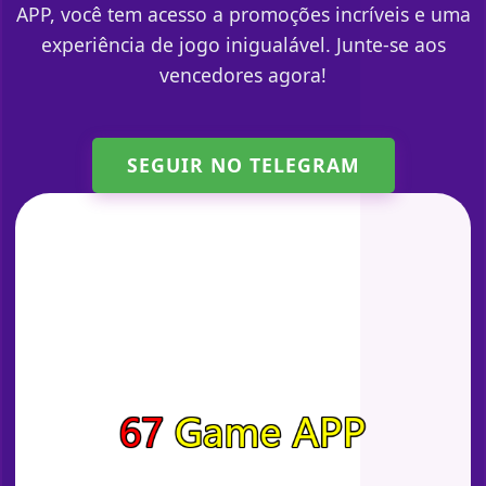
APP, você tem acesso a promoções incríveis e uma
experiência de jogo inigualável. Junte-se aos
vencedores agora!
SEGUIR NO TELEGRAM