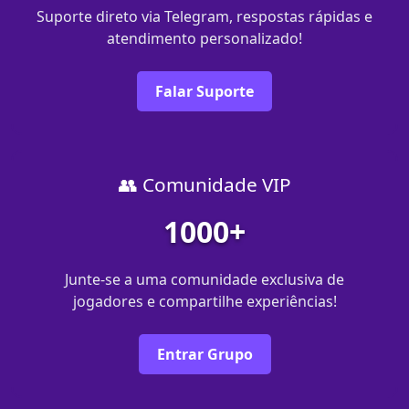
Suporte direto via Telegram, respostas rápidas e
atendimento personalizado!
Falar Suporte
👥 Comunidade VIP
1000+
Junte-se a uma comunidade exclusiva de
jogadores e compartilhe experiências!
Entrar Grupo