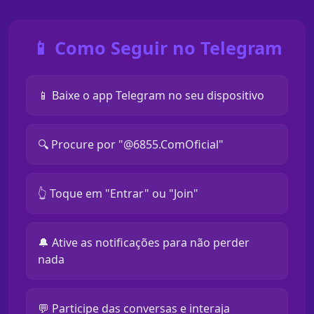
📱 Como Seguir no Telegram
📱 Baixe o app Telegram no seu dispositivo
🔍 Procure por "@6855.ComOficial"
👆 Toque em "Entrar" ou "Join"
🔔 Ative as notificações para não perder
nada
💬 Participe das conversas e interaja