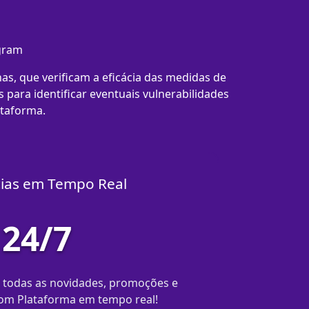
egram
nas, que verificam a eficácia das medidas de
para identificar eventuais vulnerabilidades
ataforma.
cias em Tempo Real
24/7
e todas as novidades, promoções e
om Plataforma em tempo real!