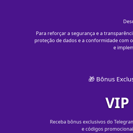
Desc
Para reforçar a segurança e a transparênci
proteção de dados e a conformidade com os 
e implem
🎁 Bônus Exclu
VIP
Receba bônus exclusivos do Telegra
e códigos promocionai