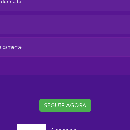
erder nada
a
aticamente
SEGUIR AGORA