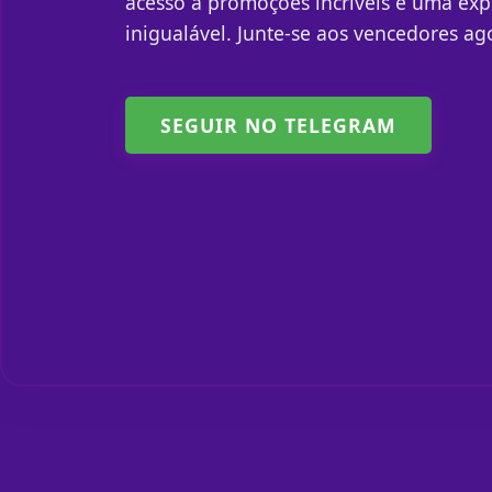
acesso a promoções incríveis e uma exp
inigualável. Junte-se aos vencedores ag
SEGUIR NO TELEGRAM