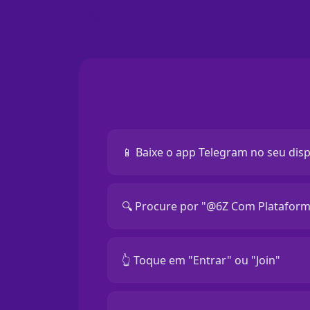
📱 Baixe o app Telegram no seu disp
🔍 Procure por "@6Z Com Plataform
👆 Toque em "Entrar" ou "Join"