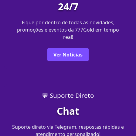
24/7
Fique por dentro de todas as novidades,
promoções e eventos da 777Gold em tempo
real!
Ver Notícias
💬 Suporte Direto
Chat
Suporte direto via Telegram, respostas rápidas e
atendimento personalizado!