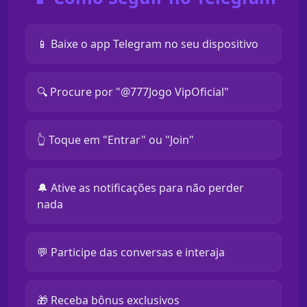
📱 Baixe o app Telegram no seu dispositivo
🔍 Procure por "@777Jogo VipOficial"
👆 Toque em "Entrar" ou "Join"
🔔 Ative as notificações para não perder
nada
💬 Participe das conversas e interaja
🎁 Receba bônus exclusivos