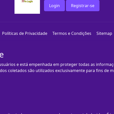
Login
Registrar-se
Políticas de Privacidade
Termos e Condições
Sitemap
de
s usuários e está empenhada em proteger todas as informaç
os coletados são utilizados exclusivamente para fins de m