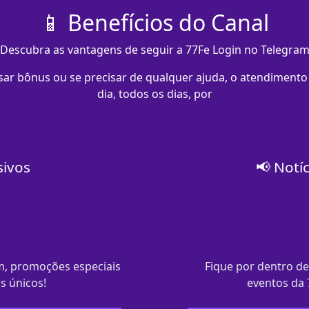
📱 Benefícios do Canal
Descubra as vantagens de seguir a 77Fe Login no Telegra
sar bônus ou se precisar de qualquer ajuda, o atendimento 
dia, todos os dias, por
sivos
📢 Notí
m, promoções especiais
Fique por dentro d
s únicos!
eventos da 