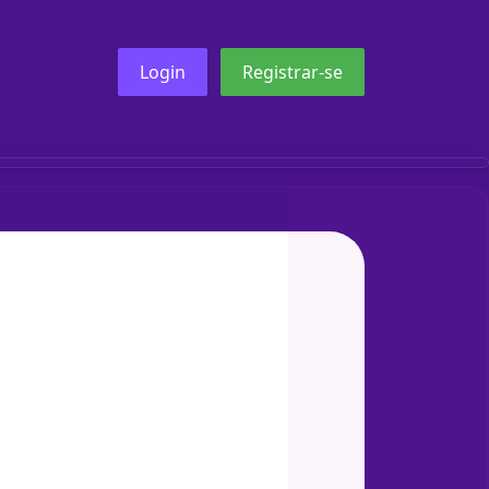
Login
Registrar-se