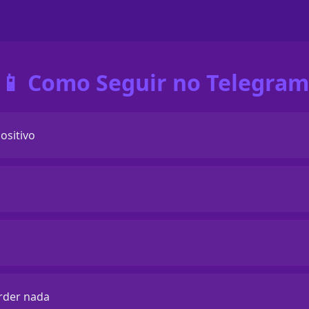
📱 Como Seguir no Telegram
ositivo
erder nada