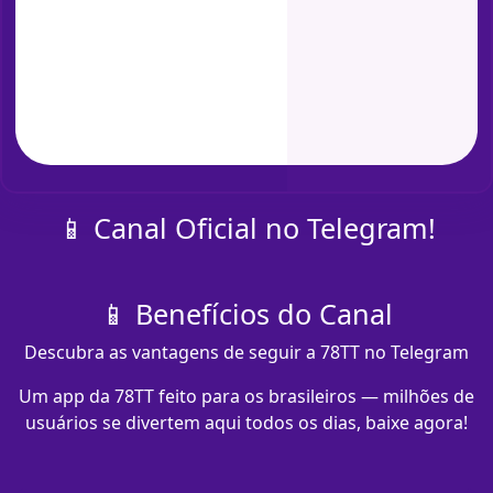
📱 Canal Oficial no Telegram!
📱 Benefícios do Canal
Descubra as vantagens de seguir a 78TT no Telegram
Um app da 78TT feito para os brasileiros — milhões de
usuários se divertem aqui todos os dias, baixe agora!