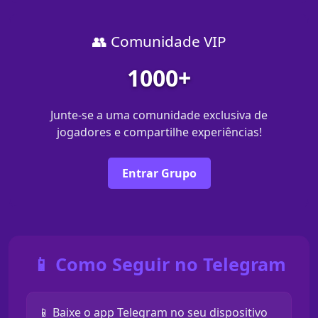
👥 Comunidade VIP
1000+
Junte-se a uma comunidade exclusiva de
jogadores e compartilhe experiências!
Entrar Grupo
📱 Como Seguir no Telegram
📱 Baixe o app Telegram no seu dispositivo