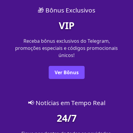
🎁 Bônus Exclusivos
VIP
Receba bônus exclusivos do Telegram,
promoções especiais e códigos promocionais
únicos!
Ver Bônus
📢 Notícias em Tempo Real
24/7