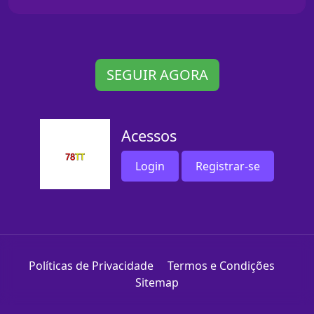
SEGUIR AGORA
Acessos
Login
Registrar-se
Políticas de Privacidade
Termos e Condições
Sitemap