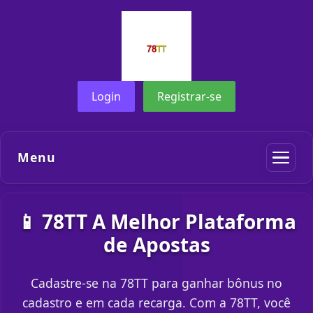
Login
Registrar-se
Menu
📱 78TT A Melhor Plataforma
de Apostas
Cadastre-se na 78TT para ganhar bônus no
cadastro e em cada recarga. Com a 78TT, você