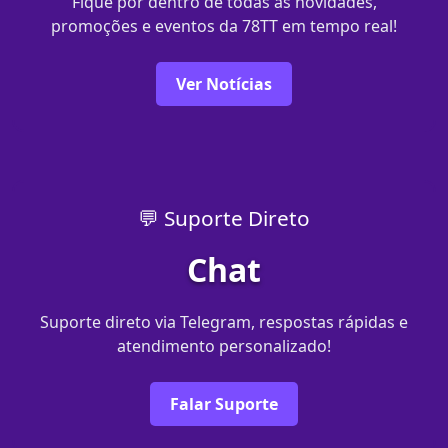
Fique por dentro de todas as novidades,
promoções e eventos da 78TT em tempo real!
Ver Notícias
💬 Suporte Direto
Chat
Suporte direto via Telegram, respostas rápidas e
atendimento personalizado!
Falar Suporte