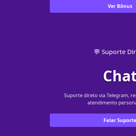
Ver Bônus
💬 Suporte Di
Cha
Suporte direto via Telegram, r
atendimento persona
Falar Suport