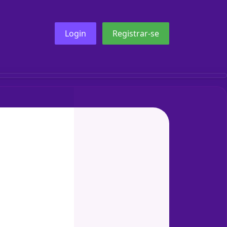
Login
Registrar-se