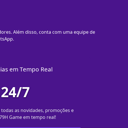
dores. Além disso, conta com uma equipe de
atsApp.
cias em Tempo Real
24/7
e todas as novidades, promoções e
 79H Game em tempo real!