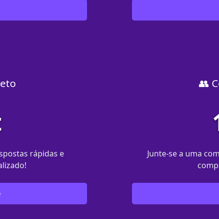
reto
👥 
t
espostas rápidas e
Junte-se a uma com
lizado!
compa
e