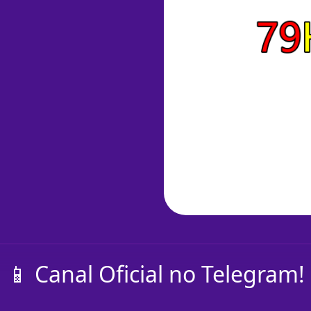
📱 Canal Oficial no Telegram!