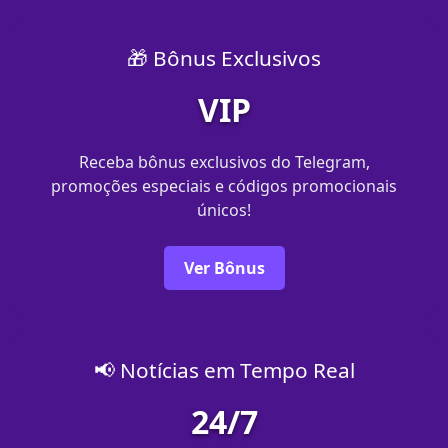
🎁 Bônus Exclusivos
VIP
Receba bônus exclusivos do Telegram,
promoções especiais e códigos promocionais
únicos!
Ver Bônus
📢 Notícias em Tempo Real
24/7