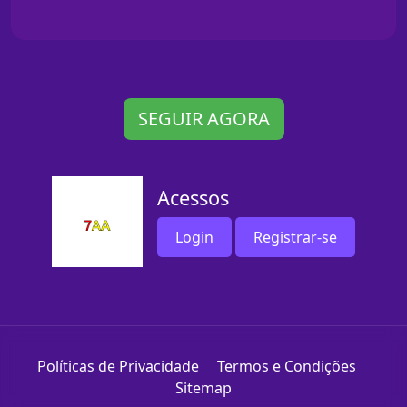
SEGUIR AGORA
Acessos
Login
Registrar-se
Políticas de Privacidade
Termos e Condições
Sitemap