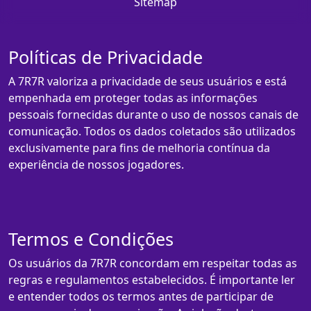
Sitemap
Políticas de Privacidade
A 7R7R valoriza a privacidade de seus usuários e está
empenhada em proteger todas as informações
pessoais fornecidas durante o uso de nossos canais de
comunicação. Todos os dados coletados são utilizados
exclusivamente para fins de melhoria contínua da
experiência de nossos jogadores.
Termos e Condições
Os usuários da 7R7R concordam em respeitar todas as
regras e regulamentos estabelecidos. É importante ler
e entender todos os termos antes de participar de