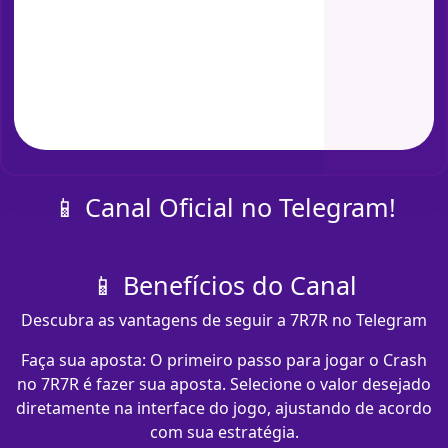
📱 Canal Oficial no Telegram!
📱 Benefícios do Canal
Descubra as vantagens de seguir a 7R7R no Telegram
Faça sua aposta: O primeiro passo para jogar o Crash
no 7R7R é fazer sua aposta. Selecione o valor desejado
diretamente na interface do jogo, ajustando de acordo
com sua estratégia.