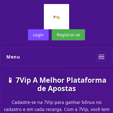
Login
Registrar-se
Menu
📱 7Vip A Melhor Plataforma
de Apostas
Cadastre-se na 7Vip para ganhar bônus no
cadastro e em cada recarga. Com a 7Vip, você tem