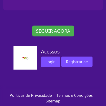
SEGUIR AGORA
Acessos
Login
Registrar-se
Políticas de Privacidade
Termos e Condições
Sitemap