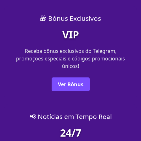
🎁 Bônus Exclusivos
VIP
Receba bônus exclusivos do Telegram,
promoções especiais e códigos promocionais
únicos!
Ver Bônus
📢 Notícias em Tempo Real
24/7