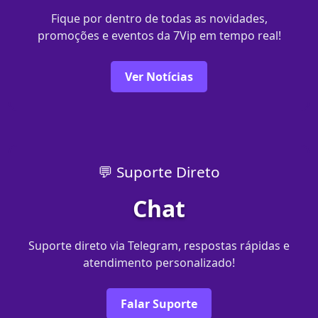
Fique por dentro de todas as novidades,
promoções e eventos da 7Vip em tempo real!
Ver Notícias
💬 Suporte Direto
Chat
Suporte direto via Telegram, respostas rápidas e
atendimento personalizado!
Falar Suporte