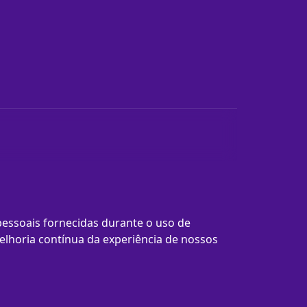
pessoais fornecidas durante o uso de
elhoria contínua da experiência de nossos