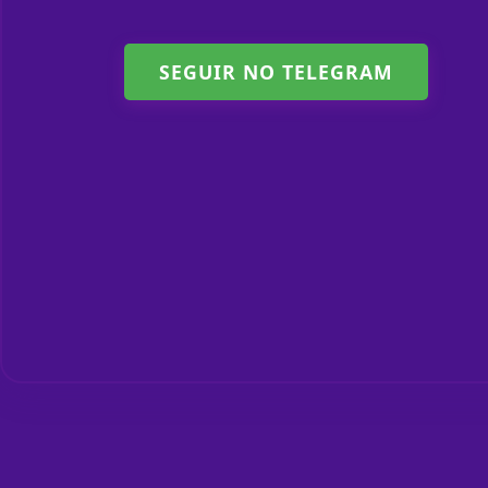
SEGUIR NO TELEGRAM