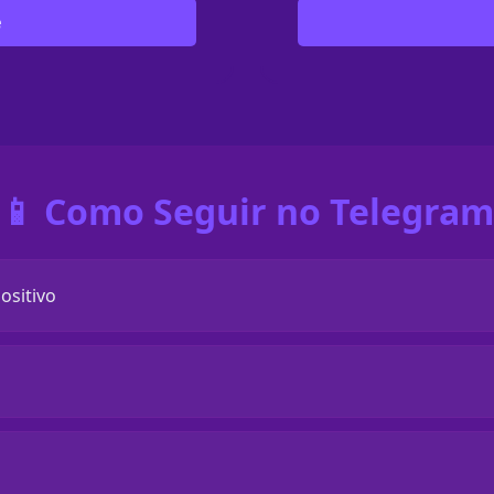
e
📱 Como Seguir no Telegram
ositivo