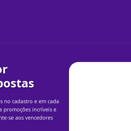
or
postas
s no cadastro e em cada
a promoções incríveis e
unte-se aos vencedores