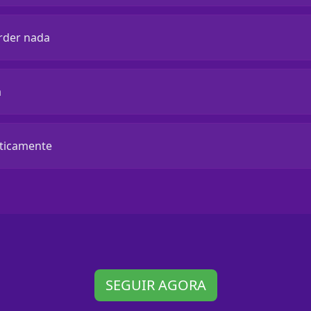
erder nada
a
aticamente
SEGUIR AGORA